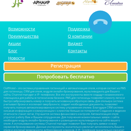
Возможности
Поддержка
Преимущества
О компании
Акции
Виджет
Блог
Контакты
Новости
Регистрация
Попробовать бесплатно
CloffHotel – это система управления гостиницей и автоматизация отеля, которая состоит из PMS
для гостиницы, CRM для отеля, модуля онлайн-бронирования, мультивиджета для Вашего
сайта, Channel manager и IP- телефонии. Все эти инструменты вместе создадут незаменимого
помощника для работы в гостиничном бизнесе. PMS для гостиницы позволяет клиенту легко и
быстро забронировать номер и получить мгновенную обратную связь. Для отельера система
учитывает брони и исключает овербукинги, создает необходимые документы, позволяет
получить полную автоматизированную систему управления отелем. Благодаря CRM системе
никакая информация о коммуникации с клиентом больше не потеряется! Создание и ведение
отчетности станет легче. Улучшится система финансового контроля. Автоматизация отеля
упростит работу Вам и Вашим сотрудникам. Для получения моментальных заявок с сайта
необходим модуль онлайн-бронирования и размещение мультивиджета на сайте вашего
отеля. А использование системы Channel manager позволит Вам получать заявки со всех
сервисов бронирования. Данные инструменты значительно увеличат заполняемость Вашего
отеля и исключат возможности дублирования номеров. А IP- телефония значительно сократит