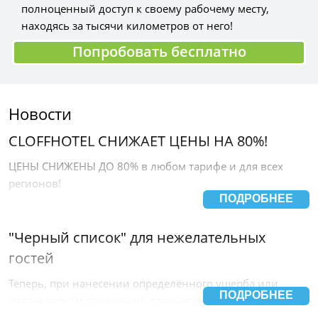
полноценный доступ к своему рабочему месту,
находясь за тысячи километров от него!
Попробовать бесплатно
Новости
CLOFFHOTEL СНИЖАЕТ ЦЕНЫ НА 80%!
ЦЕНЫ СНИЖЕНЫ ДО 80% в любом тарифе и для всех
регионов!
ПОДРОБНЕЕ
"Черный список" для нежелательных
гостей
Теперь, при нанесении определённого ущерба или
ПОДРОБНЕЕ
неадекватном поведении, отельер имеет возможность
отметить такого гостя как «нежеланный» и отправить