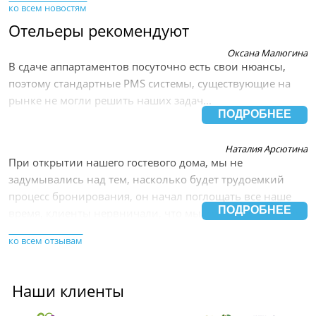
ко всем новостям
его в «черный список».
Отельеры рекомендуют
Оксана Малюгина
В сдаче аппартаментов посуточно есть свои нюансы,
поэтому стандартные PMS системы, существующие на
рынке не могли решить наших задач...
ПОДРОБНЕЕ
Наталия Арсютина
При открытии нашего гостевого дома, мы не
задумывались над тем, насколько будет трудоемкий
процесс бронирования, он начал поглощать все наше
ПОДРОБНЕЕ
время, клиенты нервничали, что мы им долго отвечаем
на заявки, ексель уже трещал по швам, количество
ко всем отзывам
ошибок при операциях с бронирование начало
увеличиваться , в последствии мы пришли к тому, что
ряд клиентов начали высказывать недовольство , а мы
Наши клиенты
начали терять репутацию.