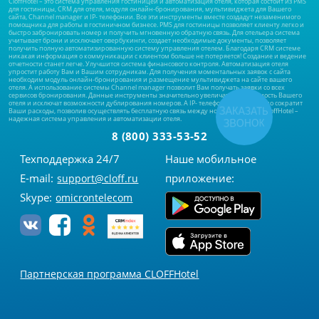
CloffHotel – это система управления гостиницей и автоматизация отеля, которая состоит из PMS
для гостиницы, CRM для отеля, модуля онлайн-бронирования, мультивиджета для Вашего
сайта, Channel manager и IP- телефонии. Все эти инструменты вместе создадут незаменимого
помощника для работы в гостиничном бизнесе. PMS для гостиницы позволяет клиенту легко и
быстро забронировать номер и получить мгновенную обратную связь. Для отельера система
учитывает брони и исключает овербукинги, создает необходимые документы, позволяет
получить полную автоматизированную систему управления отелем. Благодаря CRM системе
никакая информация о коммуникации с клиентом больше не потеряется! Создание и ведение
отчетности станет легче. Улучшится система финансового контроля. Автоматизация отеля
упростит работу Вам и Вашим сотрудникам. Для получения моментальных заявок с сайта
необходим модуль онлайн-бронирования и размещение мультивиджета на сайте вашего
отеля. А использование системы Channel manager позволит Вам получать заявки со всех
сервисов бронирования. Данные инструменты значительно увеличат заполняемость Вашего
отеля и исключат возможности дублирования номеров. А IP- телефония значительно сократит
ЗАКАЗАТЬ
Ваши расходы, позволив осуществлять бесплатную связь между номерами отеля. CloffHotel –
надежная система управления и автоматизации отеля.
ЗВОНОК
8
(800) 333-53-52
Техподдержка 24/7
Наше мобильное
E-mail:
приложение:
support@cloff.ru
Skype:
omicrontelecom
Партнерская программа CLOFFHotel